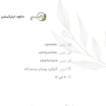
دانلود اپلیکیشن
تلفن :
0133666
تلفن :
01391003666
تلفن:
09112909822
آدرس :
گیلان، رودبار، رستم آباد
8 الی 17