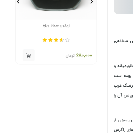
زیتون سیاه ویژه
ن منطقه‌ی
000
680,000
تومان
اورمیانه و
ن بوده است
ر فرهنگ غرب
وغن آن را
 زیتون از
ه‌ای زاگرس