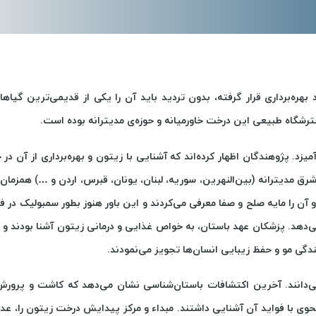
خیار شور سوپر ویژه
فلفل هالوپینو
هره‌برداری قرار گرفته، بدون تردید باید آن را یکی از قدیمی‌ترین گیاها
سترشگاه طبیعی این درخت خاورمیانه و حوزه‌ی مدیترانه بوده است.
330,000
330,00
تومان
تومان
 پژوهندگان اظهار کرده‌اند که آشنایی با زیتون و بهره‌برداری از آن در خ
رق مدیترانه (بین‌النهرین، سوریه، لبنان، یونان، قبرس، اردن و …) همزما
ایت کرده و آن را مایه صلح و صفا معرفی می‌کردند و این باور هنوز بطور سمبولیک د
‌دهد. پزشکان عهد باستان، به خواص غذایی و درمانی زیتون آشنا بودند و ر
گی مو و حفظ زیبایی انسان‌ها تجویز می‌نمودند.
ی‌دانند. آخرین اکتشافات باستان‌شناسی نشان می‌دهد که کاشت و پرورش
 نحوی با فواید آن آشنایی داشتند. مبداء و مرکز پیدایش درخت زیتون را، عد