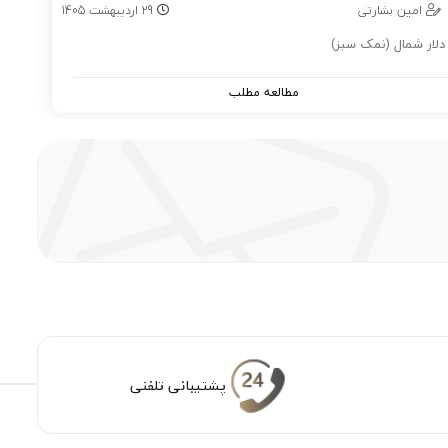
امین بشارتی
29
اردیبهشت
1405
دلار شمال (نمک سبز)
طرز 
مطالعه مطلب
پشتیبانی تلفنی