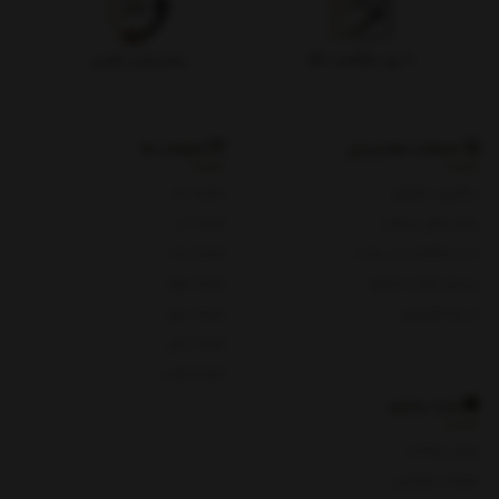
۷ روز بازگشت کالا
پشتیبانی تلفنی
خدمات مشتریان
شعبات ما
پیگیری سفارش
شعبه یک
روش های پرداخت
شعبه دو
ثبت شکایات در سایت
شعبه سه
پرسش های متداول
شعبه چهار
حریم خصوصی
شعبه پنج
شعبه چای
شعبه هفت
باید بدانید
روش پرداخت
شرایط و قوانین