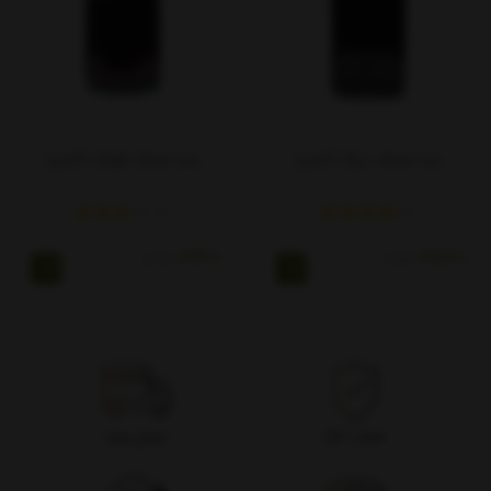
مربا تمشک بزرگ (آیش)
مربا تمشک کوچک (آیش)
165,600
تومان
89,300
تومان
اصالت کالا
ارسال ویژه