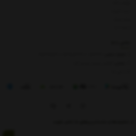
بازگشت کالا
لیست قیمت
روش ارسال
ارتباط با ما
تماس با
ما
شماره تماس‌:
0133666
/
01391003666
/ 09112909822
نشانی:
گیلان، رودبار، رستم آباد
8 الی 17
از تخفیف‌ها و جدیدترین‌های ما باخبر شوید