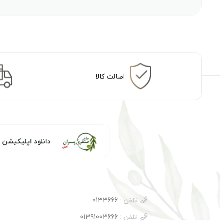
اصالت کالا
دانلود اپلیکیشن
تلفن :
0133666
تلفن :
01391003666