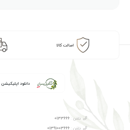
اصالت کالا
دانلود اپلیکیشن
تلفن :
0133666
تلفن :
01391003666