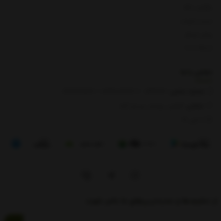
بازگشت کالا
لیست قیمت
روش ارسال
ارتباط با ما
تماس با
ما
شماره تماس‌:
0133666
/
01391003666
/ 09112909822
نشانی:
گیلان، رودبار، رستم آباد
8 الی 17
از تخفیف‌ها و جدیدترین‌های ما باخبر شوید