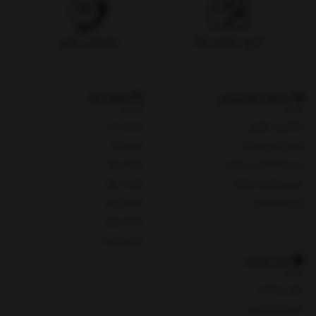
۷ روز بازگشت کالا
پشتیبانی تلفنی
خدمات مشتریان
شعبات ما
پیگیری سفارش
شعبه یک
روش های پرداخت
شعبه دو
ثبت شکایات در سایت
شعبه سه
پرسش های متداول
شعبه چهار
حریم خصوصی
شعبه پنج
شعبه چای
شعبه هفت
باید بدانید
روش پرداخت
شرایط و قوانین