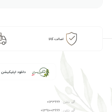
اصالت کالا
دانلود اپلیکیشن
تلفن :
0133666
تلفن :
01391003666