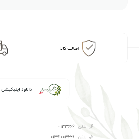
اصالت کالا
دانلود اپلیکیشن
تلفن :
0133666
تلفن :
01391003666