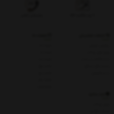
۷ روز بازگشت کالا
پشتیبانی تلفنی
خدمات مشتریان
شعبات ما
پیگیری سفارش
شعبه یک
روش های پرداخت
شعبه دو
ثبت شکایات در سایت
شعبه سه
پرسش های متداول
شعبه چهار
حریم خصوصی
شعبه پنج
شعبه چای
شعبه هفت
باید بدانید
روش پرداخت
شرایط و قوانین