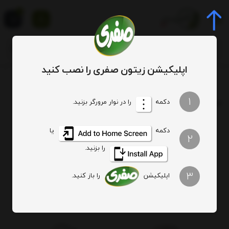
0
اپلیکیشن زیتون صفری را نصب کنید
برچسب
بکر محلی
1
برچسب
: بکر محلی
دکمه
را در نوار مرورگر بزنید.
دکمه
یا
هیچ آیتمی یافت نشد
2
را بزنید.
3
اپلیکیشن
را باز کنید.
اصالت کالا
ارسال ویژه