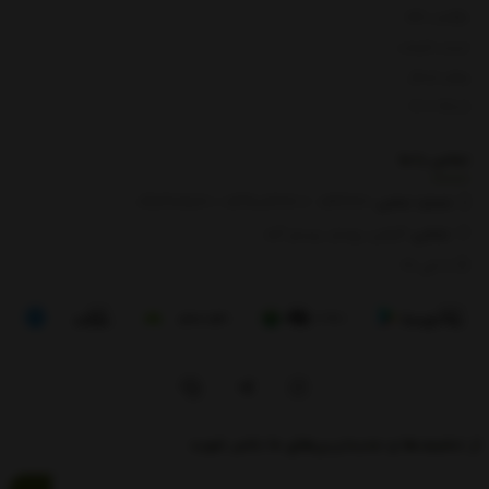
بازگشت کالا
لیست قیمت
روش ارسال
ارتباط با ما
تماس با
ما
شماره تماس‌:
0133666
/
01391003666
/ 09112909822
نشانی:
گیلان، رودبار، رستم آباد
8 الی 17
از تخفیف‌ها و جدیدترین‌های ما باخبر شوید