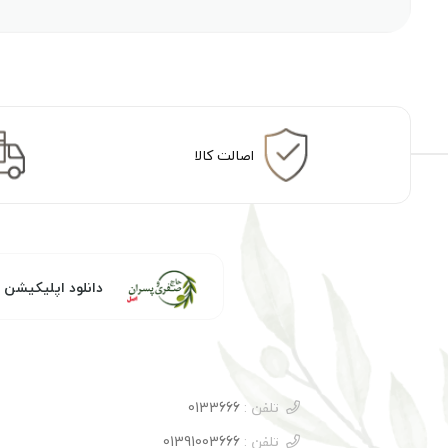
اصالت کالا
دانلود اپلیکیشن
تلفن :
0133666
تلفن :
01391003666