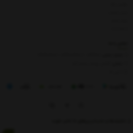
بازگشت کالا
لیست قیمت
روش ارسال
ارتباط با ما
تماس با
ما
شماره تماس‌:
0133666
/
01391003666
/ 09112909822
نشانی:
گیلان، رودبار، رستم آباد
8 الی 17
از تخفیف‌ها و جدیدترین‌های ما باخبر شوید