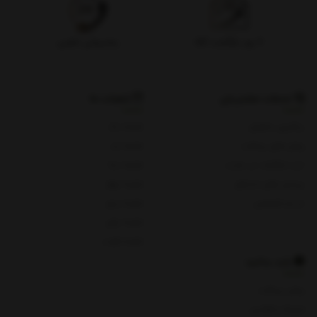
۷ روز بازگشت کالا
پشتیبانی تلفنی
خدمات مشتریان
شعبات ما
پیگیری سفارش
شعبه یک
روش های پرداخت
شعبه دو
ثبت شکایات در سایت
شعبه سه
پرسش های متداول
شعبه چهار
حریم خصوصی
شعبه پنج
شعبه چای
شعبه هفت
باید بدانید
روش پرداخت
شرایط و قوانین