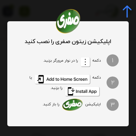
0
اپلیکیشن زیتون صفری را نصب کنید
برچسب
ترشی پونه
1
برچسب
: ترشی پونه
دکمه
را در نوار مرورگر بزنید.
دکمه
یا
هیچ آیتمی یافت نشد
2
را بزنید.
3
اپلیکیشن
را باز کنید.
اصالت کالا
ارسال ویژه