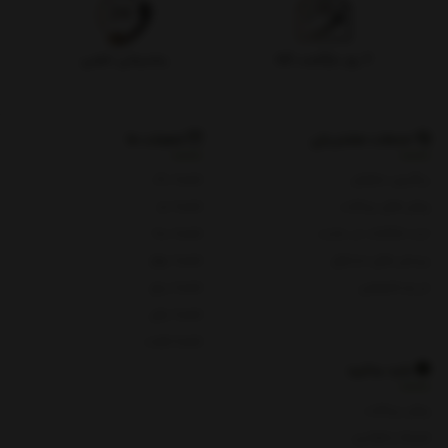
۷ روز بازگشت کالا
پشتیبانی تلفنی
خدمات مشتریان
شعبات ما
پیگیری سفارش
شعبه یک
روش های پرداخت
شعبه دو
ثبت شکایات در سایت
شعبه سه
پرسش های متداول
شعبه چهار
حریم خصوصی
شعبه پنج
شعبه چای
شعبه هفت
باید بدانید
روش پرداخت
شرایط و قوانین