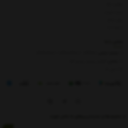
بازگشت کالا
لیست قیمت
روش ارسال
ارتباط با ما
تماس با
ما
شماره تماس‌:
0133666
/
01391003666
/ 09112909822
نشانی:
گیلان، رودبار، رستم آباد
8 الی 17
از تخفیف‌ها و جدیدترین‌های ما باخبر شوید