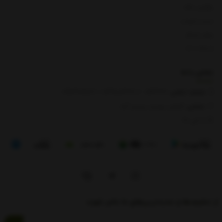
بازگشت کالا
لیست قیمت
روش ارسال
ارتباط با ما
تماس با
ما
شماره تماس‌:
0133666
/
01391003666
/ 09112909822
نشانی:
گیلان، رودبار، رستم آباد
8 الی 17
از تخفیف‌ها و جدیدترین‌های ما باخبر شوید