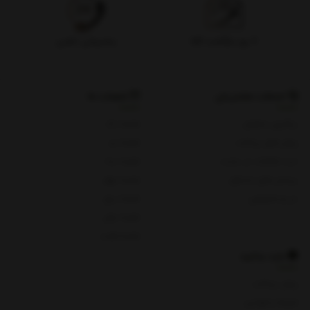
۷ روز بازگشت کالا
پشتیبانی تلفنی
خدمات مشتریان
شعبات ما
پیگیری سفارش
شعبه یک
روش های پرداخت
شعبه دو
ثبت شکایات در سایت
شعبه سه
پرسش های متداول
شعبه چهار
حریم خصوصی
شعبه پنج
شعبه چای
شعبه هفت
باید بدانید
روش پرداخت
شرایط و قوانین