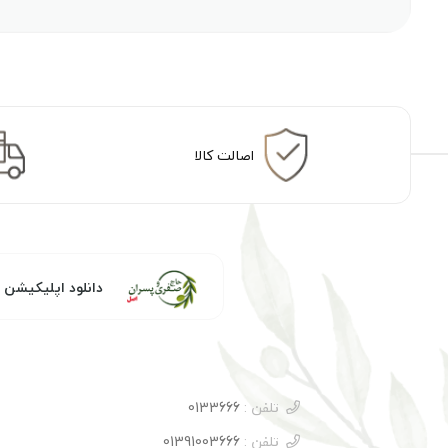
اصالت کالا
دانلود اپلیکیشن
تلفن :
0133666
تلفن :
01391003666