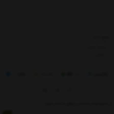
بازگشت کالا
لیست قیمت
روش ارسال
ارتباط با ما
تماس با
ما
شماره تماس‌:
0133666
/
01391003666
/ 09112909822
نشانی:
گیلان، رودبار، رستم آباد
8 الی 17
از تخفیف‌ها و جدیدترین‌های ما باخبر شوید