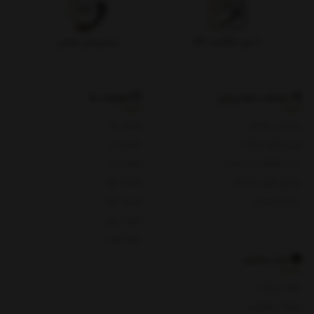
۷ روز بازگشت کالا
پشتیبانی تلفنی
خدمات مشتریان
شعبات ما
پیگیری سفارش
شعبه یک
روش های پرداخت
شعبه دو
ثبت شکایات در سایت
شعبه سه
پرسش های متداول
شعبه چهار
حریم خصوصی
شعبه پنج
شعبه چای
شعبه هفت
باید بدانید
روش پرداخت
شرایط و قوانین