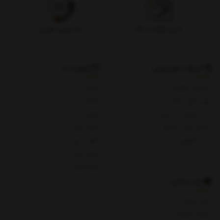
۷ روز بازگشت کالا
پشتیبانی تلفنی
خدمات مشتریان
شعبات ما
پیگیری سفارش
شعبه یک
روش های پرداخت
شعبه دو
ثبت شکایات در سایت
شعبه سه
پرسش های متداول
شعبه چهار
حریم خصوصی
شعبه پنج
شعبه چای
شعبه هفت
باید بدانید
روش پرداخت
شرایط و قوانین