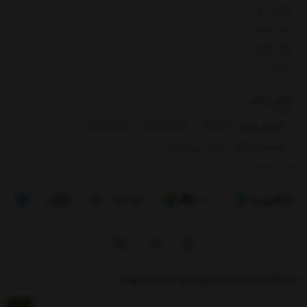
بازگشت کالا
لیست قیمت
روش ارسال
ارتباط با ما
تماس با
ما
شماره تماس‌:
0133666
/
01391003666
/ 09112909822
نشانی:
گیلان، رودبار، رستم آباد
8 الی 17
از تخفیف‌ها و جدیدترین‌های ما باخبر شوید