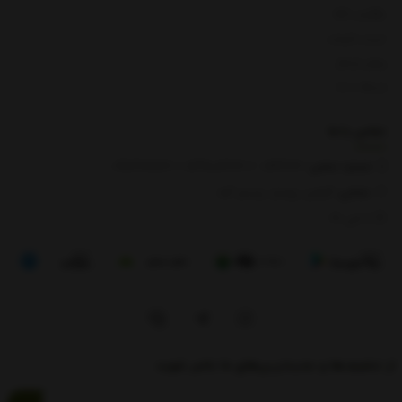
بازگشت کالا
لیست قیمت
روش ارسال
ارتباط با ما
تماس با
ما
شماره تماس‌:
0133666
/
01391003666
/ 09112909822
نشانی:
گیلان، رودبار، رستم آباد
8 الی 17
از تخفیف‌ها و جدیدترین‌های ما باخبر شوید