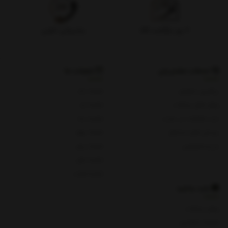
۷ روز بازگشت کالا
پشتیبانی تلفنی
خدمات مشتریان
شعبات ما
پیگیری سفارش
شعبه یک
روش های پرداخت
شعبه دو
ثبت شکایات در سایت
شعبه سه
پرسش های متداول
شعبه چهار
حریم خصوصی
شعبه پنج
شعبه چای
شعبه هفت
باید بدانید
روش پرداخت
شرایط و قوانین