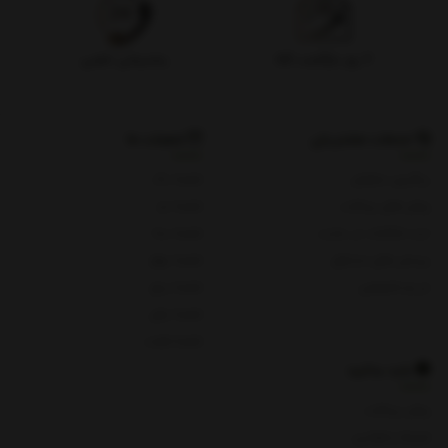
۷ روز بازگشت کالا
پشتیبانی تلفنی
خدمات مشتریان
شعبات ما
پیگیری سفارش
شعبه یک
روش های پرداخت
شعبه دو
ثبت شکایات در سایت
شعبه سه
پرسش های متداول
شعبه چهار
حریم خصوصی
شعبه پنج
شعبه چای
شعبه هفت
باید بدانید
روش پرداخت
شرایط و قوانین