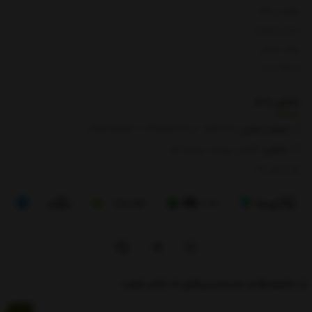
بازگشت کالا
لیست قیمت
روش ارسال
ارتباط با ما
تماس با
ما
شماره تماس‌:
0133666
/
01391003666
/ 09112909822
نشانی:
گیلان، رودبار، رستم آباد
8 الی 17
از تخفیف‌ها و جدیدترین‌های ما باخبر شوید