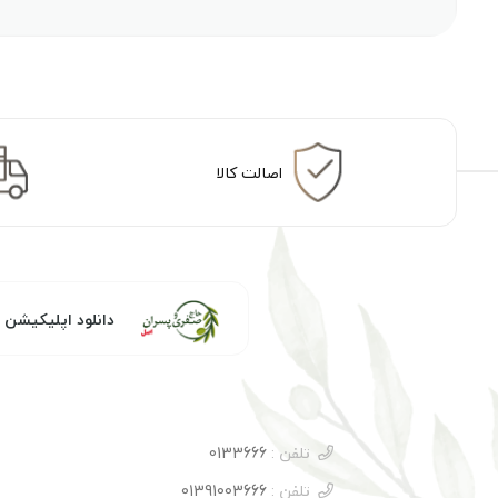
اصالت کالا
دانلود اپلیکیشن
تلفن :
0133666
تلفن :
01391003666