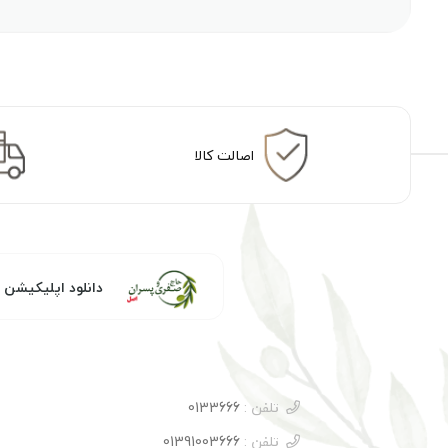
اصالت کالا
دانلود اپلیکیشن
تلفن :
0133666
تلفن :
01391003666