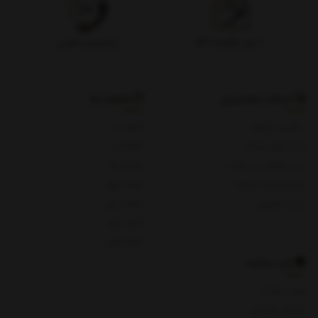
۷ روز بازگشت کالا
پشتیبانی تلفنی
خدمات مشتریان
شعبات ما
پیگیری سفارش
شعبه یک
روش های پرداخت
شعبه دو
ثبت شکایات در سایت
شعبه سه
پرسش های متداول
شعبه چهار
حریم خصوصی
شعبه پنج
شعبه چای
شعبه هفت
باید بدانید
روش پرداخت
شرایط و قوانین