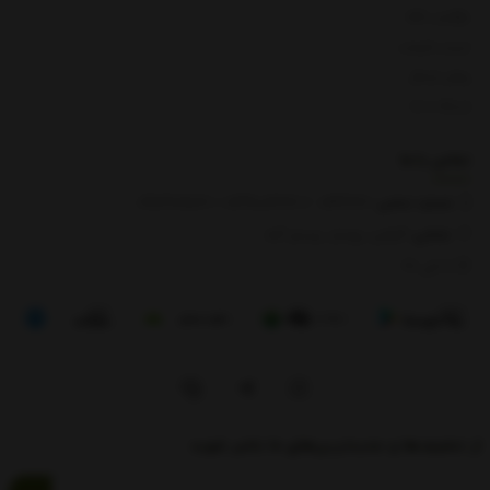
بازگشت کالا
لیست قیمت
روش ارسال
ارتباط با ما
تماس با
ما
شماره تماس‌:
0133666
/
01391003666
/ 09112909822
نشانی:
گیلان، رودبار، رستم آباد
8 الی 17
از تخفیف‌ها و جدیدترین‌های ما باخبر شوید