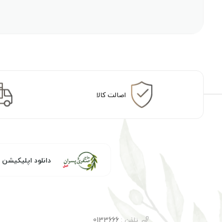
اصالت کالا
دانلود اپلیکیشن
تلفن :
0133666