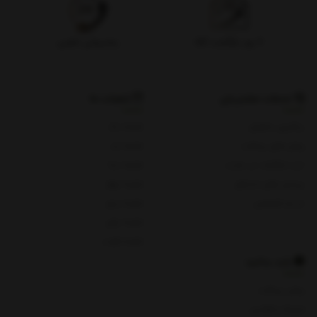
۷ روز بازگشت کالا
پشتیبانی تلفنی
خدمات مشتریان
شعبات ما
پیگیری سفارش
شعبه یک
روش های پرداخت
شعبه دو
ثبت شکایات در سایت
شعبه سه
پرسش های متداول
شعبه چهار
حریم خصوصی
شعبه پنج
شعبه چای
شعبه هفت
باید بدانید
روش پرداخت
شرایط و قوانین