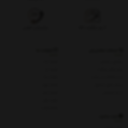
۷ روز بازگشت کالا
پشتیبانی تلفنی
خدمات مشتریان
شعبات ما
پیگیری سفارش
شعبه یک
روش های پرداخت
شعبه دو
ثبت شکایات در سایت
شعبه سه
پرسش های متداول
شعبه چهار
حریم خصوصی
شعبه پنج
شعبه چای
شعبه هفت
باید بدانید
روش پرداخت