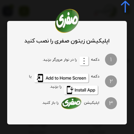
0
اپلیکیشن زیتون صفری را نصب کنید
برچسب
سیر ترشی کهنه طبیعی
1
برچسب
: سیر ترشی کهنه طبیعی
دکمه
را در نوار مرورگر بزنید.
چای سبز
دکمه
یا
2
لاهیجان
(مطلب)
را بزنید.
3
اپلیکیشن
را باز کنید.
اصالت کالا
ارسال ویژه