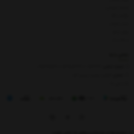
شرایط و قوانین
بازگشت کالا
لیست قیمت
روش ارسال
ارتباط با ما
تماس با
ما
شماره تماس‌:
0133666
/
01391003666
/ 09112909822
نشانی:
گیلان، رودبار، رستم آباد
8 الی 17
از تخفیف‌ها و جدیدترین‌های ما باخبر شوید