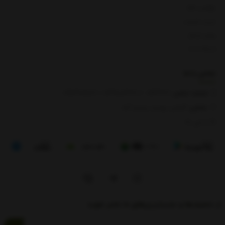
بازگشت کالا
لیست قیمت
روش ارسال
ارتباط با ما
تماس با
ما
شماره تماس‌:
0133666
/
01391003666
/ 09112909822
نشانی:
گیلان، رودبار، رستم آباد
8 الی 17
از تخفیف‌ها و جدیدترین‌های ما باخبر شوید