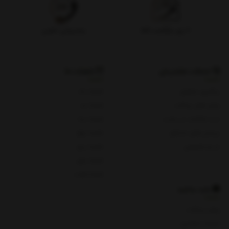
۷ روز بازگشت کالا
پشتیبانی تلفنی
خدمات مشتریان
شعبات ما
پیگیری سفارش
شعبه یک
روش های پرداخت
شعبه دو
ثبت شکایات در سایت
شعبه سه
پرسش های متداول
شعبه چهار
حریم خصوصی
شعبه پنج
شعبه چای
شعبه هفت
باید بدانید
روش پرداخت
شرایط و قوانین