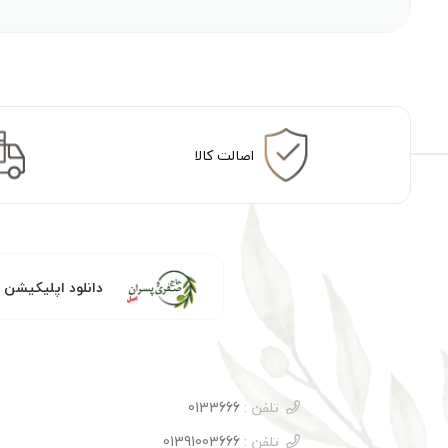
اصالت کالا
دانلود اپلیکیشن
تلفن :
0133666
تلفن :
01391003666