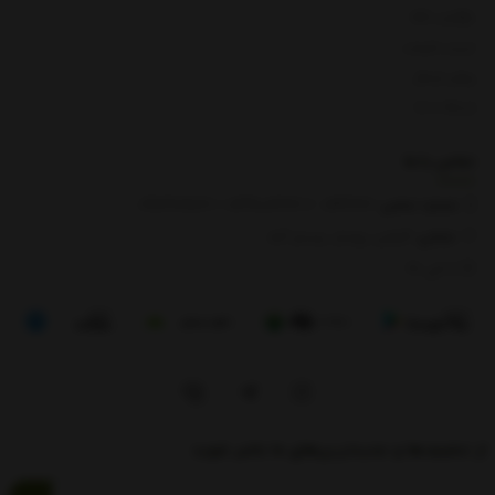
بازگشت کالا
لیست قیمت
روش ارسال
ارتباط با ما
تماس با
ما
شماره تماس‌:
0133666
/
01391003666
/ 09112909822
نشانی:
گیلان، رودبار، رستم آباد
8 الی 17
از تخفیف‌ها و جدیدترین‌های ما باخبر شوید