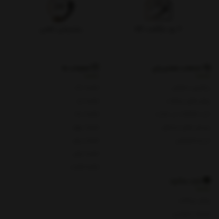
۷ روز بازگشت کالا
پشتیبانی تلفنی
خدمات مشتریان
شعبات ما
پیگیری سفارش
شعبه یک
روش های پرداخت
شعبه دو
ثبت شکایات در سایت
شعبه سه
پرسش های متداول
شعبه چهار
حریم خصوصی
شعبه پنج
شعبه چای
شعبه هفت
باید بدانید
روش پرداخت
شرایط و قوانین