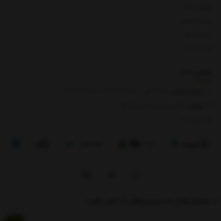
بازگشت کالا
لیست قیمت
روش ارسال
ارتباط با ما
تماس با
ما
شماره تماس‌:
0133666
/
01391003666
/ 09112909822
نشانی:
گیلان، رودبار، رستم آباد
8 الی 17
از تخفیف‌ها و جدیدترین‌های ما باخبر شوید