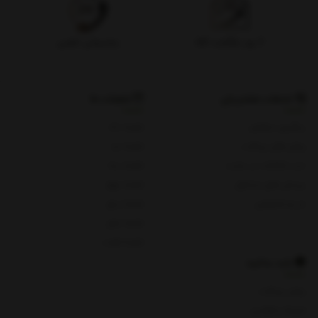
۷ روز بازگشت کالا
پشتیبانی تلفنی
خدمات مشتریان
شعبات ما
پیگیری سفارش
شعبه یک
روش های پرداخت
شعبه دو
ثبت شکایات در سایت
شعبه سه
پرسش های متداول
شعبه چهار
حریم خصوصی
شعبه پنج
شعبه چای
شعبه هفت
باید بدانید
روش پرداخت
شرایط و قوانین