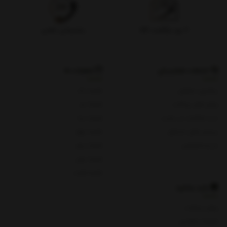
۷ روز بازگشت کالا
پشتیبانی تلفنی
خدمات مشتریان
شعبات ما
پیگیری سفارش
شعبه یک
روش های پرداخت
شعبه دو
ثبت شکایات در سایت
شعبه سه
پرسش های متداول
شعبه چهار
حریم خصوصی
شعبه پنج
شعبه چای
شعبه هفت
باید بدانید
روش پرداخت
شرایط و قوانین