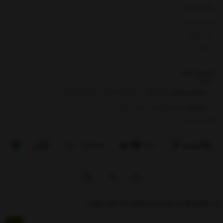
بازگشت کالا
لیست قیمت
روش ارسال
ارتباط با ما
تماس با
ما
شماره تماس‌:
0133666
/
01391003666
/ 09112909822
نشانی:
گیلان، رودبار، رستم آباد
8 الی 17
از تخفیف‌ها و جدیدترین‌های ما باخبر شوید