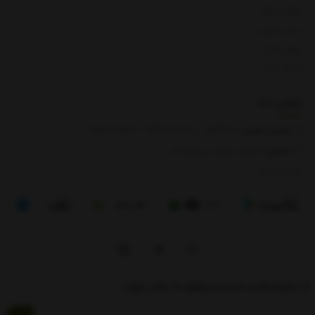
بازگشت کالا
لیست قیمت
روش ارسال
ارتباط با ما
تماس با
ما
شماره تماس‌:
0133666
/
01391003666
/ 09112909822
نشانی:
گیلان، رودبار، رستم آباد
8 الی 17
از تخفیف‌ها و جدیدترین‌های ما باخبر شوید