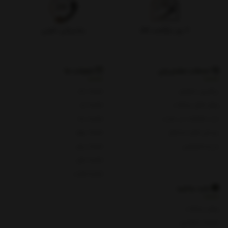
۷ روز بازگشت کالا
پشتیبانی تلفنی
خدمات مشتریان
شعبات ما
پیگیری سفارش
شعبه یک
روش های پرداخت
شعبه دو
ثبت شکایات در سایت
شعبه سه
پرسش های متداول
شعبه چهار
حریم خصوصی
شعبه پنج
شعبه چای
شعبه هفت
باید بدانید
روش پرداخت
شرایط و قوانین