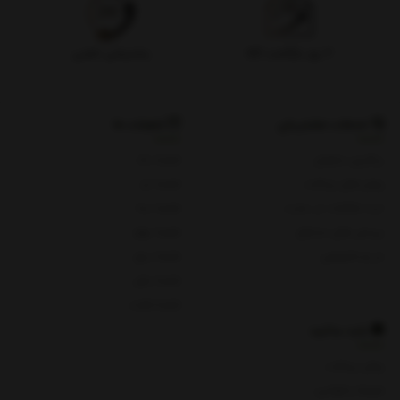
۷ روز بازگشت کالا
پشتیبانی تلفنی
خدمات مشتریان
شعبات ما
پیگیری سفارش
شعبه یک
روش های پرداخت
شعبه دو
ثبت شکایات در سایت
شعبه سه
پرسش های متداول
شعبه چهار
حریم خصوصی
شعبه پنج
شعبه چای
شعبه هفت
باید بدانید
روش پرداخت
شرایط و قوانین