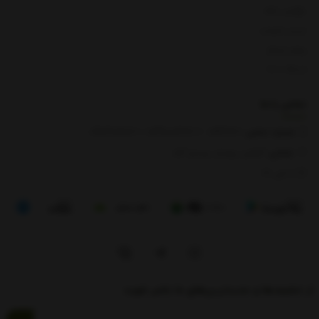
بازگشت کالا
لیست قیمت
روش ارسال
ارتباط با ما
تماس با
ما
شماره تماس‌:
0133666
/
01391003666
/ 09112909822
نشانی:
گیلان، رودبار، رستم آباد
8 الی 17
از تخفیف‌ها و جدیدترین‌های ما باخبر شوید