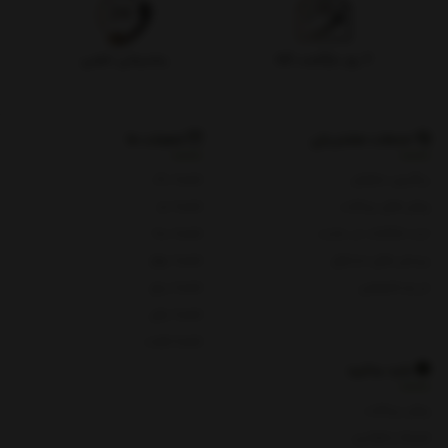
۷ روز بازگشت کالا
پشتیبانی تلفنی
خدمات مشتریان
شعبات ما
پیگیری سفارش
شعبه یک
روش های پرداخت
شعبه دو
ثبت شکایات در سایت
شعبه سه
پرسش های متداول
شعبه چهار
حریم خصوصی
شعبه پنج
شعبه چای
شعبه هفت
باید بدانید
روش پرداخت
شرایط و قوانین