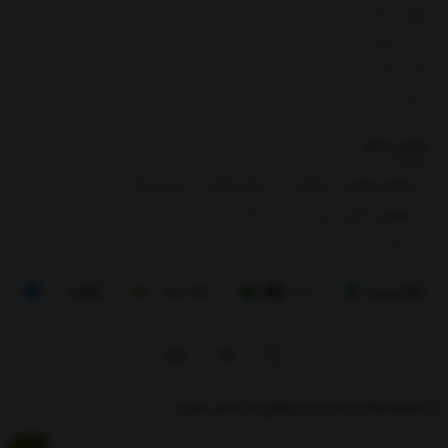
بازگشت کالا
لیست قیمت
روش ارسال
ارتباط با ما
تماس با
ما
شماره تماس‌:
0133666
/
01391003666
/ 09112909822
نشانی:
گیلان، رودبار، رستم آباد
8 الی 17
از تخفیف‌ها و جدیدترین‌های ما باخبر شوید