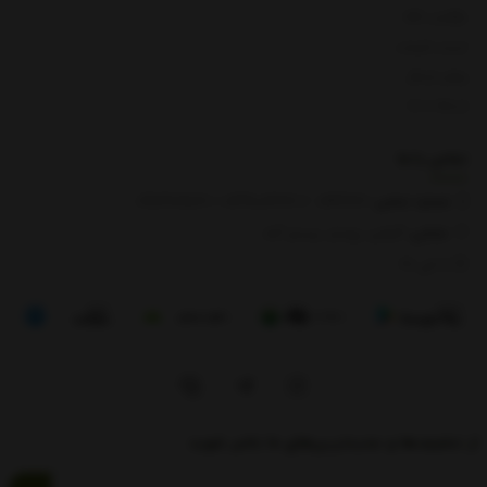
بازگشت کالا
لیست قیمت
روش ارسال
ارتباط با ما
تماس با
ما
شماره تماس‌:
0133666
/
01391003666
/ 09112909822
نشانی:
گیلان، رودبار، رستم آباد
8 الی 17
از تخفیف‌ها و جدیدترین‌های ما باخبر شوید