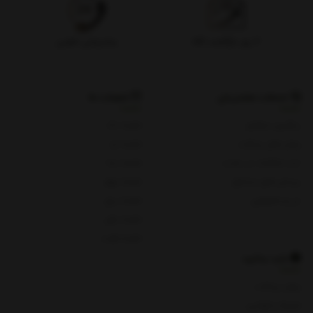
۷ روز بازگشت کالا
پشتیبانی تلفنی
خدمات مشتریان
شعبات ما
پیگیری سفارش
شعبه یک
روش های پرداخت
شعبه دو
ثبت شکایات در سایت
شعبه سه
پرسش های متداول
شعبه چهار
حریم خصوصی
شعبه پنج
شعبه چای
شعبه هفت
باید بدانید
روش پرداخت
شرایط و قوانین