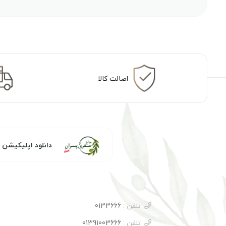
اصالت کالا
دانلود اپلیکیشن
تلفن :
0133666
تلفن :
01391003666