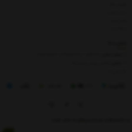
بازگشت کالا
لیست قیمت
روش ارسال
ارتباط با ما
تماس با
ما
شماره تماس‌:
0133666
/
01391003666
/ 09112909822
نشانی:
گیلان، رودبار، رستم آباد
8 الی 17
از تخفیف‌ها و جدیدترین‌های ما باخبر شوید