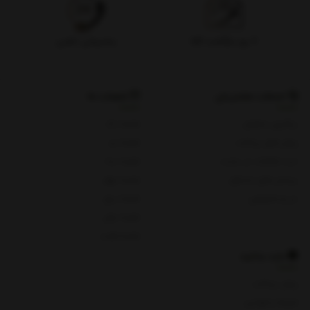
۷ روز بازگشت کالا
پشتیبانی تلفنی
خدمات مشتریان
شعبات ما
پیگیری سفارش
شعبه یک
روش های پرداخت
شعبه دو
ثبت شکایات در سایت
شعبه سه
پرسش های متداول
شعبه چهار
حریم خصوصی
شعبه پنج
شعبه چای
شعبه هفت
باید بدانید
روش پرداخت
شرایط و قوانین