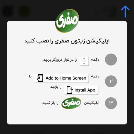
0
اپلیکیشن زیتون صفری را نصب کنید
برچسب
oil
1
برچسب
: oil
دکمه
را در نوار مرورگر بزنید.
دکمه
یا
هیچ آیتمی یافت نشد
2
را بزنید.
3
اپلیکیشن
را باز کنید.
اصالت کالا
ارسال ویژه