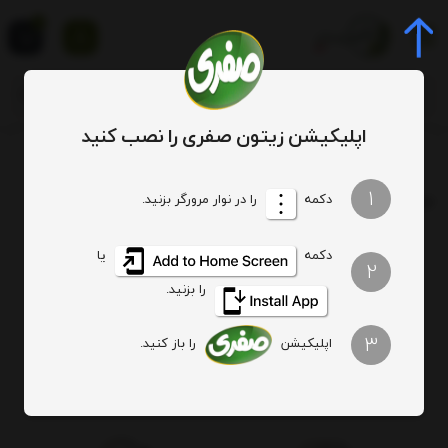
0
اپلیکیشن زیتون صفری را نصب کنید
برچسب
types of olive oil
1
برچسب
: types of olive oil
دکمه
را در نوار مرورگر بزنید.
دکمه
یا
هیچ آیتمی یافت نشد
2
را بزنید.
3
اپلیکیشن
را باز کنید.
اصالت کالا
ارسال ویژه