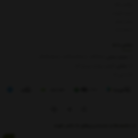
بازگشت کالا
لیست قیمت
روش ارسال
ارتباط با ما
تماس با
ما
شماره تماس‌:
0133666
/
01391003666
/ 09112909822
نشانی:
گیلان، رودبار، رستم آباد
8 الی 17
از تخفیف‌ها و جدیدترین‌های ما باخبر شوید