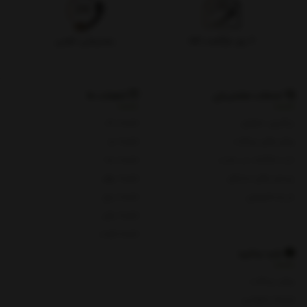
۷ روز بازگشت کالا
پشتیبانی تلفنی
خدمات مشتریان
شعبات ما
پیگیری سفارش
شعبه یک
روش های پرداخت
شعبه دو
ثبت شکایات در سایت
شعبه سه
پرسش های متداول
شعبه چهار
حریم خصوصی
شعبه پنج
شعبه چای
شعبه هفت
باید بدانید
روش پرداخت
شرایط و قوانین