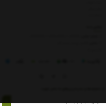
لیست قیمت
روش ارسال
ارتباط با ما
تماس با
ما
شماره تماس‌:
0133666
/
01391003666
/ 09112909822
نشانی:
گیلان، رودبار، رستم آباد
8 الی 17
از تخفیف‌ها و جدیدترین‌های ما باخبر شوید