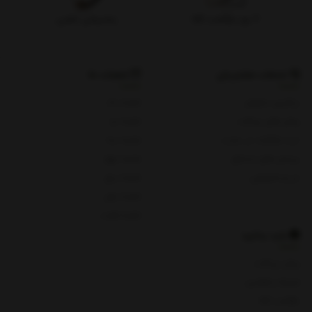
۷ روز بازگشت کالا
پشتیبانی تلفنی
خدمات مشتریان
شعبات ما
پیگیری سفارش
شعبه یک
روش های پرداخت
شعبه دو
ثبت شکایات در سایت
شعبه سه
پرسش های متداول
شعبه چهار
حریم خصوصی
شعبه پنج
شعبه چای
شعبه هفت
باید بدانید
روش پرداخت
شرایط و قوانین
بازگشت کالا