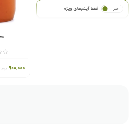
فقط آیتم‌های ویژه
خیر
بله
عس
900,000
توما