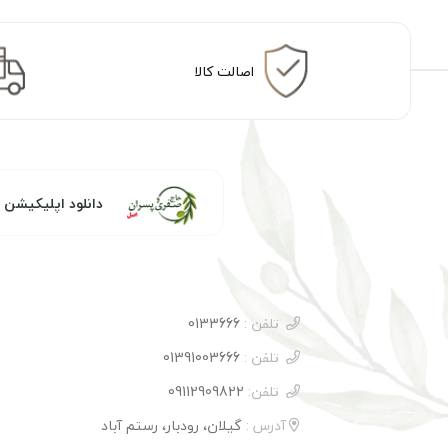
اصالت کالا
دانلود اپلیکیشن
تلفن :
0133666
تلفن :
01391003666
تلفن:
09112909822
آدرس :
گیلان، رودبار، رستم آباد