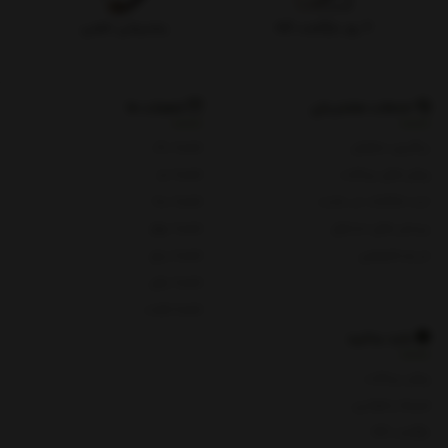
۷ روز بازگشت کالا
پشتیبانی تلفنی
خدمات مشتریان
شعبات ما
پیگیری سفارش
شعبه یک
روش های پرداخت
شعبه دو
ثبت شکایات در سایت
شعبه سه
پرسش های متداول
شعبه چهار
حریم خصوصی
شعبه پنج
شعبه چای
شعبه هفت
باید بدانید
روش پرداخت
شرایط و قوانین
بازگشت کالا