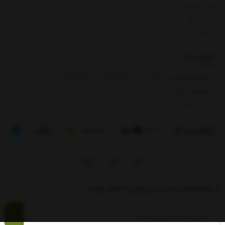
لیست قیمت
روش ارسال
ارتباط با ما
تماس با
ما
شماره تماس‌:
0133666
/
01391003666
/ 09112909822
نشانی:
گیلان، رودبار، رستم آباد
8 الی 17
از تخفیف‌ها و جدیدترین‌های ما باخبر شوید