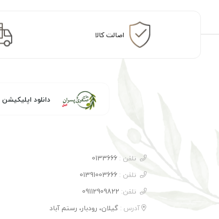
اصالت کالا
دانلود اپلیکیشن
تلفن :
0133666
تلفن :
01391003666
تلفن:
09112909822
آدرس :
گیلان، رودبار، رستم آباد