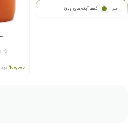
فقط آیتم‌های ویژه
خیر
بله
عس
900,000
توما